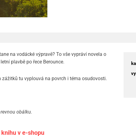
stane na vodácké výpravě? To vše vypráví novela o
letní plavbě po řece Berounce.
ka
vy
zážitků tu vyplouvá na povrch i téma osudovosti.
arevnou obálku.
 knihu v e-shopu