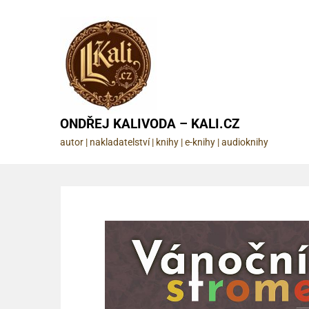
Skip
to
content
ONDŘEJ KALIVODA – KALI.CZ
autor | nakladatelství | knihy | e-knihy | audioknihy