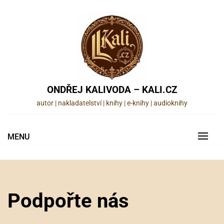
Skip
to
content
ONDŘEJ KALIVODA – KALI.CZ
autor | nakladatelství | knihy | e-knihy | audioknihy
MENU
Podpořte nás