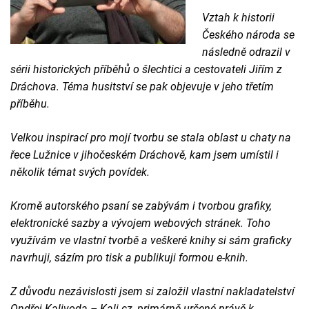
Vztah k historii
Českého národa se
následně odrazil v
sérii historických příběhů o šlechtici a cestovateli Jiřím z
Dráchova. Téma husitství se pak objevuje v jeho třetím
příběhu.
Velkou inspirací pro mojí tvorbu se stala oblast u chaty na
řece Lužnice v jihočeském Dráchově, kam jsem umístil i
několik témat svých povídek.
Kromě autorského psaní se zabývám i tvorbou grafiky,
elektronické sazby a vývojem webových stránek. Toho
využívám ve vlastní tvorbě a veškeré knihy si sám graficky
navrhuji, sázím pro tisk a publikuji formou e-knih.
Z důvodu nezávislosti jsem si založil vlastní nakladatelství
Ondřej Kalivoda – Kali.cz, primárně určené právě k