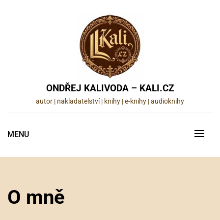
Skip
to
content
ONDŘEJ KALIVODA – KALI.CZ
autor | nakladatelství | knihy | e-knihy | audioknihy
MENU
O mně