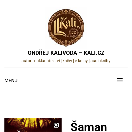
Skip
to
content
ONDŘEJ KALIVODA – KALI.CZ
autor | nakladatelství | knihy | e-knihy | audioknihy
MENU
Šaman