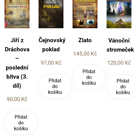
Jiří z
Čejnovský
Zlato
Vánoční
Dráchova
poklad
stromeček
145,00
Kč
–
97,00
Kč
120,00
Kč
poslední
Přidat
bitva (3.
do
Přidat
Přidat
košíku
díl)
do
do
košíku
košíku
90,00
Kč
Přidat
do
košíku