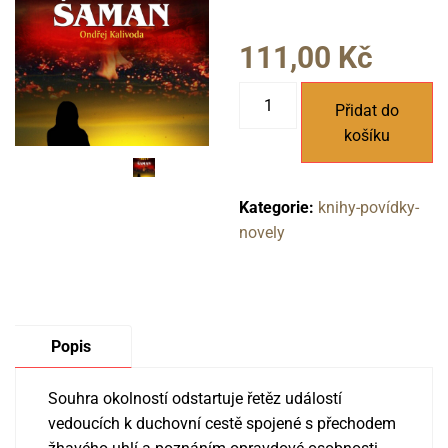
111,00
Kč
Šaman
Přidat do
množství
košíku
Kategorie:
knihy-povídky-
novely
Popis
Souhra okolností odstartuje řetěz událostí
vedoucích k duchovní cestě spojené s přechodem