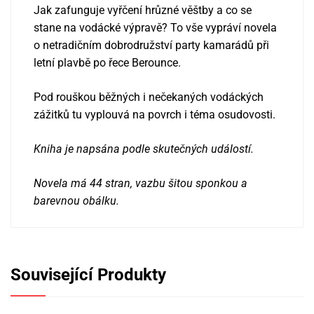
Jak zafunguje vyřčení hrůzné věštby a co se
stane na vodácké výpravě? To vše vypráví n
ovela
o netradičním dobrodružství party kamarádů při
letní plavbě po řece Berounce.
Pod rouškou běžných i nečekaných vodáckých
zážitků tu vyplouvá na povrch i téma osudovosti.
Kniha je napsána podle skutečných událostí.
Novela má 44 stran, vazbu šitou sponkou a
barevnou obálku.
Související Produkty