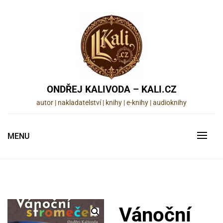
Skip
to
content
ONDŘEJ KALIVODA – KALI.CZ
autor | nakladatelství | knihy | e-knihy | audioknihy
MENU
Vánoční