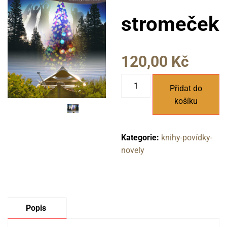
stromeček
120,00
Kč
Vánoční
Přidat do
stromeček
košíku
množství
Kategorie:
knihy-povídky-
novely
Popis