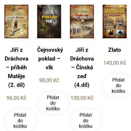
Jiří z
Čejnovský
Jiří z
Zlato
Dráchova
poklad –
Dráchova
145,00
Kč
– příběh
vlk
– Čínská
Matěje
zeď
Přidat
98,00
Kč
(2. díl)
(4.díl)
do
košíku
Přidat
96,00
Kč
130,00
Kč
do
košíku
Přidat
Přidat
do
do
košíku
košíku