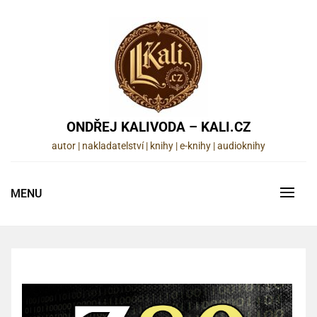
Skip
to
content
ONDŘEJ KALIVODA – KALI.CZ
autor | nakladatelství | knihy | e-knihy | audioknihy
MENU