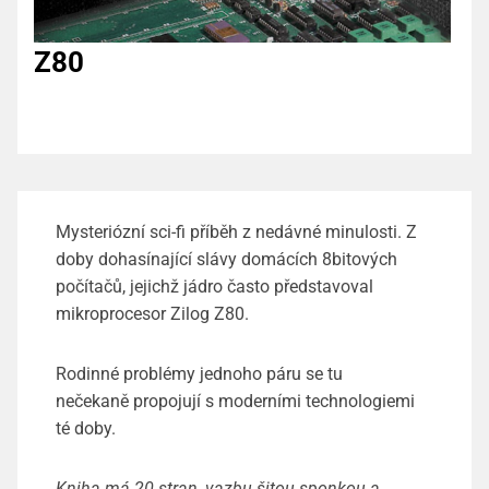
Z80
Mysteriózní sci-fi příběh z nedávné minulosti. Z
doby dohasínající slávy domácích 8bitových
počítačů, jejichž jádro často představoval
mikroprocesor Zilog Z80.
Rodinné problémy jednoho páru se tu
nečekaně propojují s moderními technologiemi
té doby.
Kniha má 20 stran, vazbu šitou sponkou a