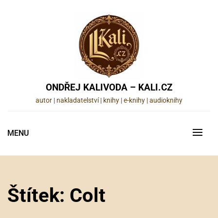
Skip
to
content
ONDŘEJ KALIVODA – KALI.CZ
autor | nakladatelství | knihy | e-knihy | audioknihy
MENU
Štítek:
Colt