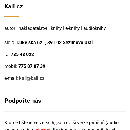
Kali.cz
autor | nakladatelství | knihy | e-knihy | audioknihy
sídlo:
Dukelská 621, 391 02 Sezimovo Ústí
IČ:
735 48 022
mobil:
775 07 07 39
e-mail:
kali@kali.cz
Podpořte nás
Kromě tištené verze knih, jsou další verze příběhů (audio
knihy, e-knihy)
zdarma
. Rozhodnete-li se podpořit jejich