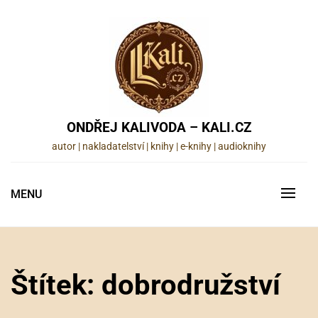
Skip
to
content
ONDŘEJ KALIVODA – KALI.CZ
autor | nakladatelství | knihy | e-knihy | audioknihy
MENU
Štítek:
dobrodružství