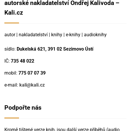
autorské nakladatelství Ondřej Kalivoda –
Kali.cz
autor | nakladatelství | knihy | e-knihy | audioknihy
sídlo:
Dukelská 621, 391 02 Sezimovo Ústí
IČ:
735 48 022
mobil:
775 07 07 39
e-mail:
kali@kali.cz
Podpořte nás
Kromě tištené verze knih, jsou další verze příběhů (audio