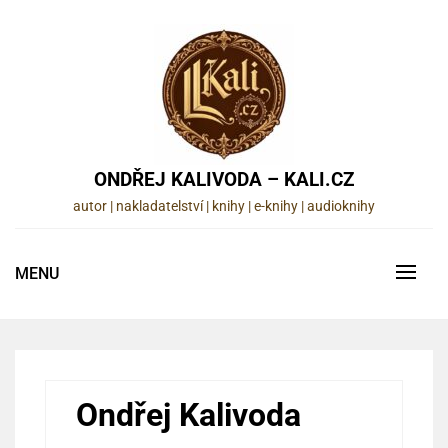
Skip
to
content
ONDŘEJ KALIVODA – KALI.CZ
autor | nakladatelství | knihy | e-knihy | audioknihy
MENU
Ondřej Kalivoda