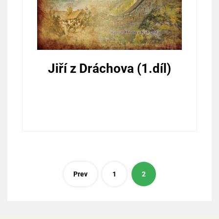
Jiří z Dráchova (1.díl)
Stránkování
Prev
1
2
příspěvků