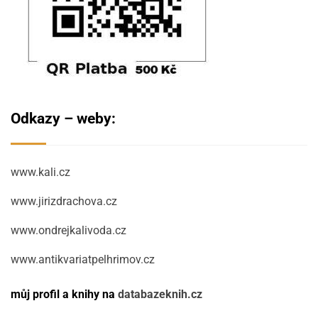
Odkazy – weby:
www.kali.cz
www.jirizdrachova.cz
www.ondrejkalivoda.cz
www.antikvariatpelhrimov.cz
můj profil a knihy na
databazeknih.cz