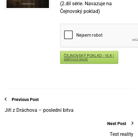
(2.díl série. Navazuje na
Čejnovský poklad)
ČEJNOVSKÝ POKLAD - VLK |
stáhnout epub
Previous Post
Jiří z Dráchova – poslední bitva
Next Post
Test reality