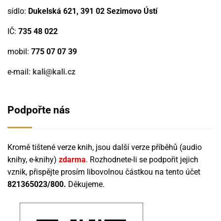
sídlo:
Dukelská 621, 391 02 Sezimovo Ústí
IČ:
735 48 022
mobil:
775 07 07 39
e-mail:
kali@kali.cz
Podpořte nás
Kromě tištené verze knih, jsou další verze příběhů (audio
knihy, e-knihy)
zdarma
. Rozhodnete-li se podpořit jejich
vznik, přispějte prosím libovolnou částkou na tento účet
821365023/800.
Děkujeme.