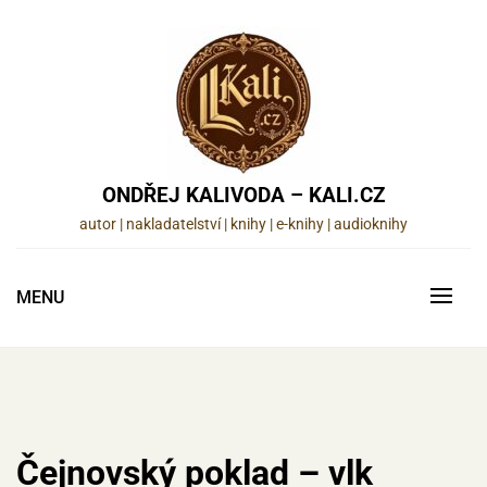
Skip
to
content
ONDŘEJ KALIVODA – KALI.CZ
autor | nakladatelství | knihy | e-knihy | audioknihy
MENU
Čejnovský poklad – vlk